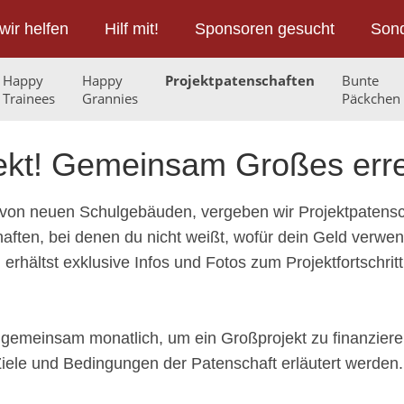
wir helfen
Hilf mit!
Sponsoren gesucht
Sond
Happy
Happy
Projektpatenschaften
Bunte
Trainees
Grannies
Päckchen
jekt! Gemeinsam Großes err
 von neuen Schulgebäuden, vergeben wir Projektpatensc
haften, bei denen du nicht weißt, wofür dein Geld verw
 erhältst exklusive Infos und Fotos zum Projektfortschrit
 gemeinsam monatlich, um ein Großprojekt zu finanzieren
 Ziele und Bedingungen der Patenschaft erläutert werden.