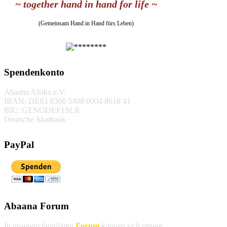
~ together hand in hand for life ~
(Gemeinsam Hand in Hand fürs Leben)
Spendenkonto
Abaana Afrika e.V.
IBAN: DE83 8306 5408 0004 8618 41
BIC: GENODEF1SLR
Deutsche Skatbank
PayPal
Abaana Forum
In unserem familiären
Forum
können sich unsere