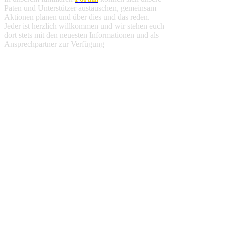
Paten und Unterstützer austauschen, gemeinsam
Aktionen planen und über dies und das reden.
Jeder ist herzlich willkommen und wir stehen euch
dort stets mit den neuesten Informationen und als
Ansprechpartner zur Verfügung
.
Spendenbescheinigung
Deine finanzielle Unterstützung ist steuerlich
absetzbar. Alle weiteren Informationen findest du
hier
.
Jahresbericht 2025
Fortschritte und Ereignisse an unserer Schule im
Jahr 2025 haben wir für euch in unserem
Jahresbericht
zusammengefasst
.
Wir verwenden Cookies um unsere Website zu
optimieren und Ihnen das
bestmögliche Online-
Erlebnis
zu bieten. Mit dem Klick auf
„Alle
erlauben“
erklären Sie sich damit einverstanden.