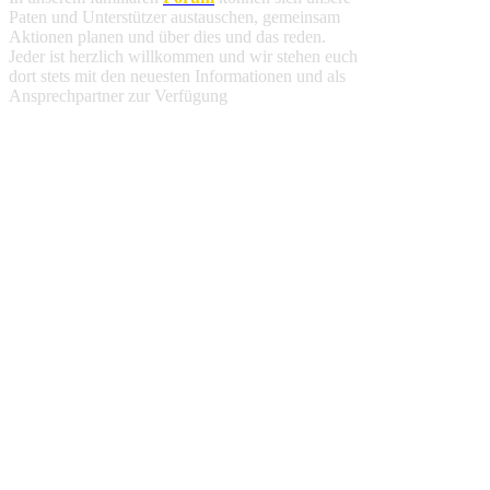
Paten und Unterstützer austauschen, gemeinsam
Aktionen planen und über dies und das reden.
Jeder ist herzlich willkommen und wir stehen euch
dort stets mit den neuesten Informationen und als
Ansprechpartner zur Verfügung
.
Spendenbescheinigung
Deine finanzielle Unterstützung ist steuerlich
absetzbar. Alle weiteren Informationen findest du
hier
.
Jahresbericht 2025
Fortschritte und Ereignisse an unserer Schule im
Jahr 2025 haben wir für euch in unserem
Jahresbericht
zusammengefasst
.
Wir verwenden Cookies um unsere Website zu
optimieren und Ihnen das
bestmögliche Online-
Erlebnis
zu bieten. Mit dem Klick auf
„Alle
erlauben“
erklären Sie sich damit einverstanden.