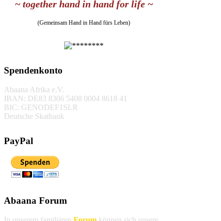
~ together hand in hand for life ~
(Gemeinsam Hand in Hand fürs Leben)
Spendenkonto
Abaana Afrika e.V.
IBAN: DE83 8306 5408 0004 8618 41
BIC: GENODEF1SLR
Deutsche Skatbank
PayPal
Abaana Forum
In unserem familiären
Forum
können sich unsere