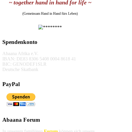
~ together hand in hand for life ~
(Gemeinsam Hand in Hand fürs Leben)
Spendenkonto
Abaana Afrika e.V.
IBAN: DE83 8306 5408 0004 8618 41
BIC: GENODEF1SLR
Deutsche Skatbank
PayPal
Abaana Forum
In unserem familiären
Forum
können sich unsere