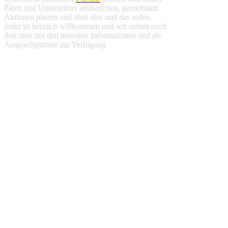
Paten und Unterstützer austauschen, gemeinsam
Aktionen planen und über dies und das reden.
Jeder ist herzlich willkommen und wir stehen euch
dort stets mit den neuesten Informationen und als
Ansprechpartner zur Verfügung
.
Spendenbescheinigung
Deine finanzielle Unterstützung ist steuerlich
absetzbar. Alle weiteren Informationen findest du
hier
.
Jahresbericht 2025
Fortschritte und Ereignisse an unserer Schule im
Jahr 2025 haben wir für euch in unserem
Jahresbericht
zusammengefasst
.
Wir verwenden Cookies um unsere Website zu
optimieren und Ihnen das
bestmögliche Online-
Erlebnis
zu bieten. Mit dem Klick auf
„Alle
erlauben“
erklären Sie sich damit einverstanden.