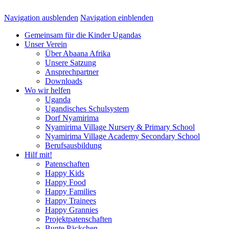
Navigation ausblenden
Navigation einblenden
Gemeinsam für die Kinder Ugandas
Unser Verein
Über Abaana Afrika
Unsere Satzung
Ansprechpartner
Downloads
Wo wir helfen
Uganda
Ugandisches Schulsystem
Dorf Nyamirima
Nyamirima Village Nursery & Primary School
Nyamirima Village Academy Secondary School
Berufsausbildung
Hilf mit!
Patenschaften
Happy Kids
Happy Food
Happy Families
Happy Trainees
Happy Grannies
Projektpatenschaften
Bunte Päckchen