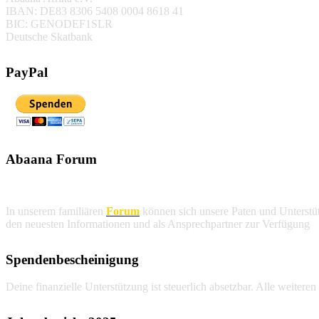
IBAN: DE83 8306 5408 0004 8618 41
BIC: GENODEF1SLR
Deutsche Skatbank
PayPal
Abaana Forum
In unserem familiären
Forum
können sich unsere Paten und Unterstüt
den neuesten Informationen und als Ansprechpartner zur Verfügung
.
Spendenbescheinigung
Deine finanzielle Unterstützung ist steuerlich absetzbar. Alle weitere