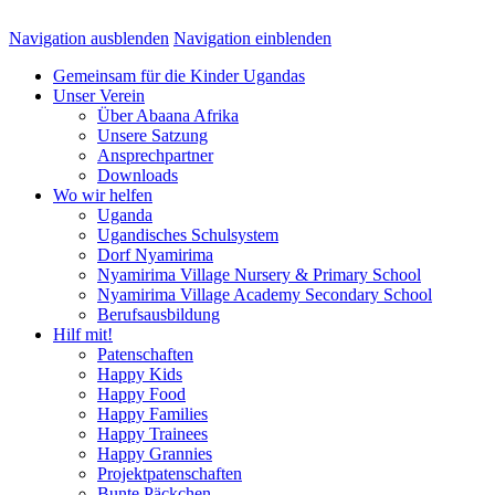
Navigation ausblenden
Navigation einblenden
Gemeinsam für die Kinder Ugandas
Unser Verein
Über Abaana Afrika
Unsere Satzung
Ansprechpartner
Downloads
Wo wir helfen
Uganda
Ugandisches Schulsystem
Dorf Nyamirima
Nyamirima Village Nursery & Primary School
Nyamirima Village Academy Secondary School
Berufsausbildung
Hilf mit!
Patenschaften
Happy Kids
Happy Food
Happy Families
Happy Trainees
Happy Grannies
Projektpatenschaften
Bunte Päckchen