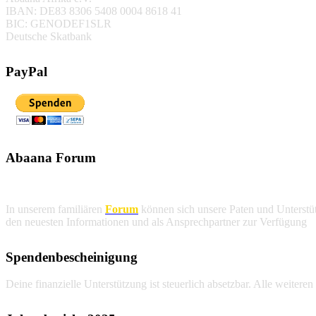
IBAN: DE83 8306 5408 0004 8618 41
BIC: GENODEF1SLR
Deutsche Skatbank
PayPal
Abaana Forum
In unserem familiären
Forum
können sich unsere Paten und Unterstüt
den neuesten Informationen und als Ansprechpartner zur Verfügung
.
Spendenbescheinigung
Deine finanzielle Unterstützung ist steuerlich absetzbar. Alle weitere