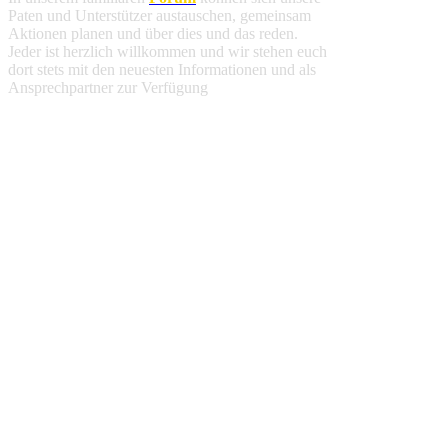
Paten und Unterstützer austauschen, gemeinsam
Aktionen planen und über dies und das reden.
Jeder ist herzlich willkommen und wir stehen euch
dort stets mit den neuesten Informationen und als
Ansprechpartner zur Verfügung
.
Spendenbescheinigung
Deine finanzielle Unterstützung ist steuerlich
absetzbar. Alle weiteren Informationen findest du
hier
.
Jahresbericht 2025
Fortschritte und Ereignisse an unserer Schule im
Jahr 2025 haben wir für euch in unserem
Jahresbericht
zusammengefasst
.
Wir verwenden Cookies um unsere Website zu
optimieren und Ihnen das
bestmögliche Online-
Erlebnis
zu bieten. Mit dem Klick auf
„Alle
erlauben“
erklären Sie sich damit einverstanden.