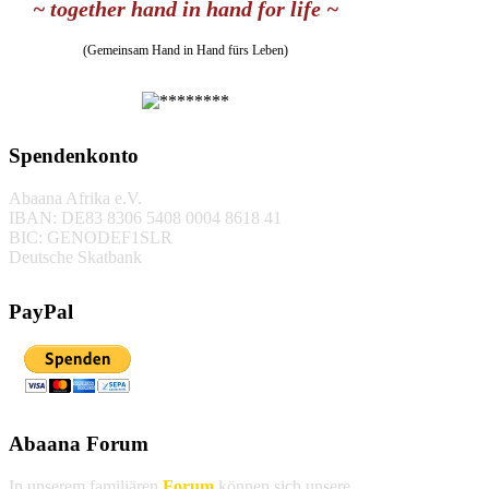
~ together hand in hand for life ~
(Gemeinsam Hand in Hand fürs Leben)
Spendenkonto
Abaana Afrika e.V.
IBAN: DE83 8306 5408 0004 8618 41
BIC: GENODEF1SLR
Deutsche Skatbank
PayPal
Abaana Forum
In unserem familiären
Forum
können sich unsere