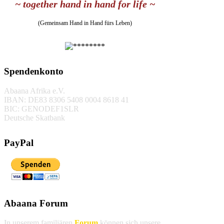
~ together hand in hand for life ~
(Gemeinsam Hand in Hand fürs Leben)
Spendenkonto
Abaana Afrika e.V.
IBAN: DE83 8306 5408 0004 8618 41
BIC: GENODEF1SLR
Deutsche Skatbank
PayPal
Abaana Forum
In unserem familiären
Forum
können sich unsere