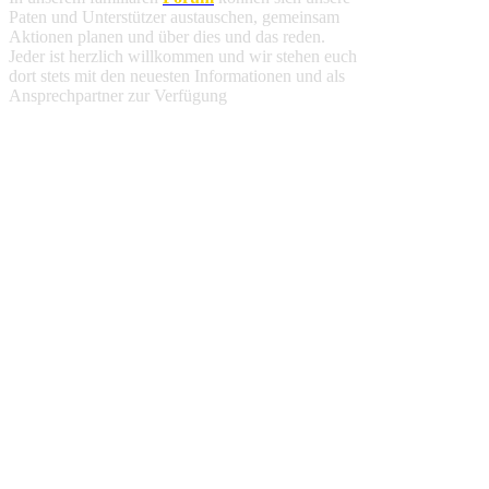
Paten und Unterstützer austauschen, gemeinsam
Aktionen planen und über dies und das reden.
Jeder ist herzlich willkommen und wir stehen euch
dort stets mit den neuesten Informationen und als
Ansprechpartner zur Verfügung
.
Spendenbescheinigung
Deine finanzielle Unterstützung ist steuerlich
absetzbar. Alle weiteren Informationen findest du
hier
.
Jahresbericht 2025
Fortschritte und Ereignisse an unserer Schule im
Jahr 2025 haben wir für euch in unserem
Jahresbericht
zusammengefasst
.
Wir verwenden Cookies um unsere Website zu
optimieren und Ihnen das
bestmögliche Online-
Erlebnis
zu bieten. Mit dem Klick auf
„Alle
erlauben“
erklären Sie sich damit einverstanden.