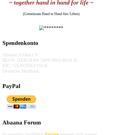
~ together hand in hand for life ~
(Gemeinsam Hand in Hand fürs Leben)
Spendenkonto
Abaana Afrika e.V.
IBAN: DE83 8306 5408 0004 8618 41
BIC: GENODEF1SLR
Deutsche Skatbank
PayPal
Abaana Forum
In unserem familiären
Forum
können sich unsere