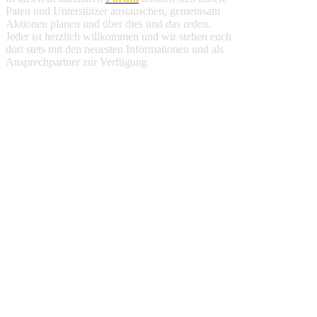
Paten und Unterstützer austauschen, gemeinsam
Aktionen planen und über dies und das reden.
Jeder ist herzlich willkommen und wir stehen euch
dort stets mit den neuesten Informationen und als
Ansprechpartner zur Verfügung
.
Spendenbescheinigung
Deine finanzielle Unterstützung ist steuerlich
absetzbar. Alle weiteren Informationen findest du
hier
.
Jahresbericht 2025
Fortschritte und Ereignisse an unserer Schule im
Jahr 2025 haben wir für euch in unserem
Jahresbericht
zusammengefasst
.
Wir verwenden Cookies um unsere Website zu
optimieren und Ihnen das
bestmögliche Online-
Erlebnis
zu bieten. Mit dem Klick auf
„Alle
erlauben“
erklären Sie sich damit einverstanden.